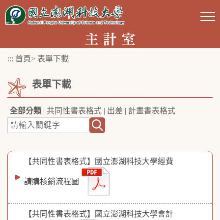
跳
到
主
要
:::
首頁
>
表單下載
內
容
表單下載
區
塊
全部分類
|
共同性書表格式
|
出差
|
計畫書表格式
【共同性書表格式】國立澎湖科技大學經費
請購核銷流程圖
【共同性書表格式】國立澎湖科技大學會計