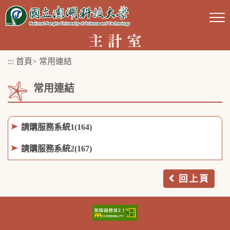
跳
到
主
要
:::
首頁
>
常用連結
內
容
常用連結
區
塊
請購服務系統1(164)
請購服務系統2(167)
回上頁