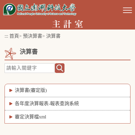
跳
到
主
要
:::
首頁
>
預決算書
>
決算書
內
容
決算書
區
塊
決算書(審定版)
各年度決算報表-報表查詢系統
審定決算檔xml