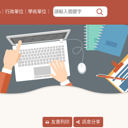
h
｜
行政單位
｜
學術單位
｜
友善列印
訊息分享