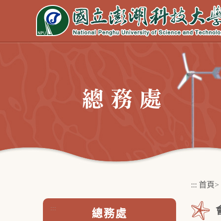
跳
到
主
要
內
容
區
塊
:::
首頁
>
:::
總務處