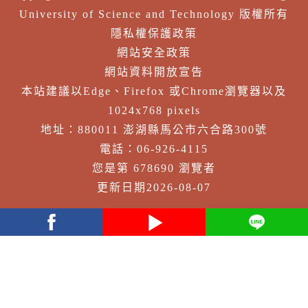
University of Science and Technology 版權所有
隱私權保護政策
網站安全政策
網站資料開放宣告
本站建議以Edge、Firefox 或Chrome瀏覽器以及
1024x768 pixels
地址：880011 澎湖縣馬公市六合路300號
電話：06-926-4115
您是第 678690 瀏覽者
更新日期2026-08-07
facebook
youtube
Line