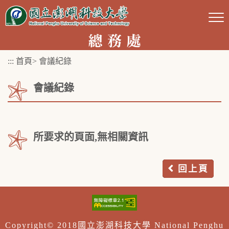
跳
到
主
要
:::
首頁
>
會議紀錄
內
容
會議紀錄
區
塊
所要求的頁面,無相關資訊
回上頁
Copyright© 2018國立澎湖科技大學 National Penghu