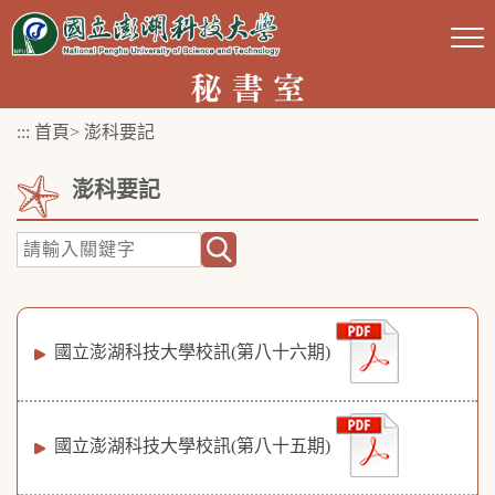
跳
到
主
要
:::
首頁
>
澎科要記
內
容
澎科要記
區
塊
國立澎湖科技大學校訊(第八十六期)
國立澎湖科技大學校訊(第八十五期)