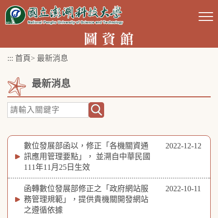
跳
到
主
要
:::
首頁
>
最新消息
內
容
最新消息
區
塊
數位發展部函以，修正「各機關資通
2022-12-12
訊應用管理要點」， 並溯自中華民國
111年11月25日生效
函轉數位發展部修正之「政府網站服
2022-10-11
務管理規範」，提供貴機關開發網站
之遵循依據