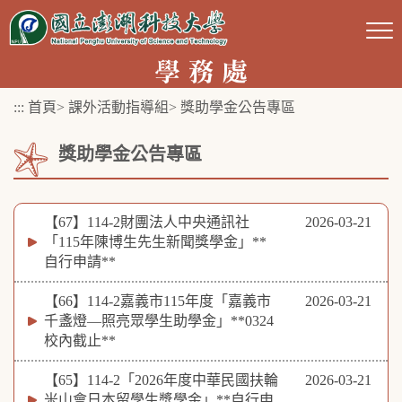
跳
到
主
要
:::
首頁
>
課外活動指導組
>
獎助學金公告專區
內
容
獎助學金公告專區
區
塊
【67】114-2財團法人中央通訊社
2026-03-21
「115年陳博生先生新聞獎學金」**
自行申請**
【66】114-2嘉義市115年度「嘉義市
2026-03-21
千盞燈—照亮眾學生助學金」**0324
校內截止**
【65】114-2「2026年度中華民國扶輪
2026-03-21
米山會日本留學生獎學金」**自行申