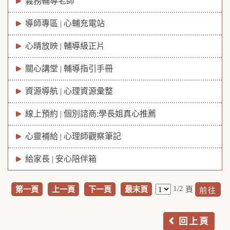
義務輔導老師
導師專區 | 心輔充電站
心晴放映 | 輔導級正片
關心講堂 | 輔導指引手冊
資源導航 | 心理資源彙整
線上預約 | 個別諮商:學長姐真心推薦
心靈補給 | 心理師觀察筆記
給家長 | 安心陪伴箱
1/2
第一頁
上一頁
下一頁
最末頁
頁
回上頁