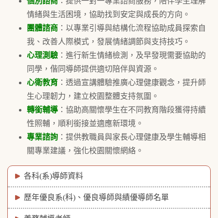
個別諮商
：​提供一對一專業諮商服務，陪伴學生理解
情緒與生活困境，協助找到安定與成長的方向。
團體諮商
：以專業引導與結構化流程協助成員探索自
我、改善人際模式，發展情緒調節與支持技巧。
心理測驗
：​進行新生情緒檢測，及早發現需要協助的
同學，偕同導師提供適切陪伴與資源。
心衛教育
：透過宣講體驗推廣心理健康觀念，提升師
生心理韌力，建立校園整體支持氛圍。
轉銜輔導
：​協助高關懷學生在不同教育階段獲得持續
性照輔，順利銜接並適應新環境。
專業諮詢
：提供教職員與家長心理健康及學生輔導相
關專業建議，強化校園關懷網絡。
各科(系)導師資料
歷年優良系(科)、優良導師與績優導師名單