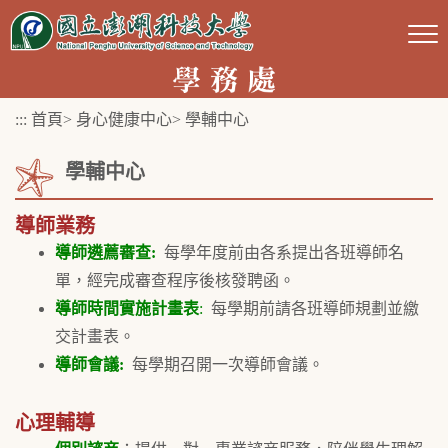
跳
到
主
要
:::
首頁
>
身心健康中心
>
學輔中心
內
容
學輔中心
區
塊
導師業務
導師遴薦審查:
每學年度前由各系提出各班導師名
單，經完成審查程序後核發聘函。
導師時間實施計畫表
:
每學期前請各班導師規劃並繳
交計畫表。
導師會議:
每學期召開一次導師會議。
心理輔導