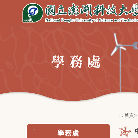
跳
到
主
要
內
容
區
塊
:::
首頁
>
:::
學務處