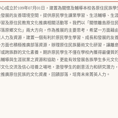
成立於109年07月01日，建置為關懷及輔導本校各原住民族學
及發展的友善環境空間，提供原民學生課業學習、生活輔導、生
學習及原住民教育文化推廣相關活動等。我們以「關懷離島原住
部落原鄉文化」兩大方向，作為推展的主要思考，希望一方面藉
業人力及資源，建置一個有利於原民學生學習、成長和發展的友
一方面也積極推廣部落資源，辦理原住民族藝術文化研習，讓離
群或跨族群的文化素養。期許原民學生不僅在學校內獲得最優質
活輔導與生涯就業之資源和協助，更能有效發展各族學生多元文
群文化交流及信心培養之場地，激發學生的創意活力和研究潛力
並推廣原住民族的文化資產，回饋部落，培育未來菁英人力。