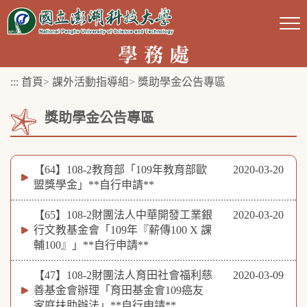
跳
到
主
要
:::
首頁
>
課外活動指導組
>
獎助學金公告專區
內
容
獎助學金公告專區
區
塊
【64】108-2教育部「109年教育部歐
2020-03-20
盟獎學金」**自行申請**
【65】108-2財團法人中華開發工業銀
2020-03-20
行文教基金會「109年『薪傳100 X 課
輔100』」**自行申請**
【47】108-2財團法人育田社會福利慈
2020-03-09
善基金會辦理「育田基金會109癌友
家庭扶助辦法」**自行申請**