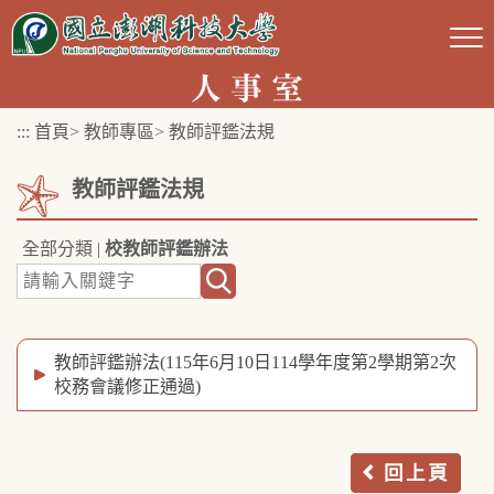
跳
到
主
要
:::
首頁
>
教師專區
>
教師評鑑法規
內
容
教師評鑑法規
區
塊
全部分類
|
校教師評鑑辦法
教師評鑑辦法(115年6月10日114學年度第2學期第2次
校務會議修正通過)
回上頁