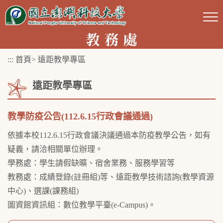
跳
到
主
要
:::
首頁
>
遠距教學專區
內
容
遠距教學專區
區
塊
教學防疫公告(112.6.15行政會議通過)
依據本校112.6.15行政會議決議通過本防疫教學公告，如有
疑義，請洽相關單位辦理。
學務處：學生請假缺曠、宿舍業務、服務學習等
教務處：成績登錄(註冊組)等、遠距教學技術諮詢(教學資源
中心)、選課(課務組)
圖資館資訊組：數位教學平臺(e-Campus)。