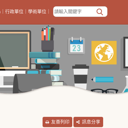
h
｜
行政單位
｜
學術單位
｜
友善列印
訊息分享