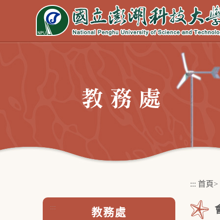
跳
到
主
要
內
容
區
塊
:::
首頁
>
:::
教務處