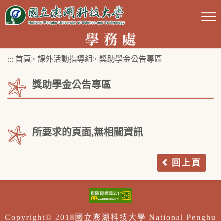
跳
到
主
要
:::
首頁
>
課外活動指導組
>
獎助學金公告專區
內
容
獎助學金公告專區
區
塊
所要求的頁面,無相關資訊
回上頁
Copyright© 2018國立澎湖科技大學 National Penghu