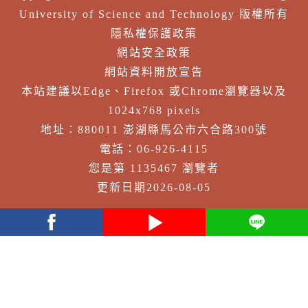
University of Science and Technology 版權所有
隱私權保護政策
網站安全政策
網站資料開放宣告
本站建議以Edge、Firefox 或Chrome瀏覽器以及
1024x768 pixels
地址：880011 澎湖縣馬公市六合路300號
電話：06-926-4115
您是第 1135467 瀏覽者
更新日期2026-08-05
facebook
youtube
Line