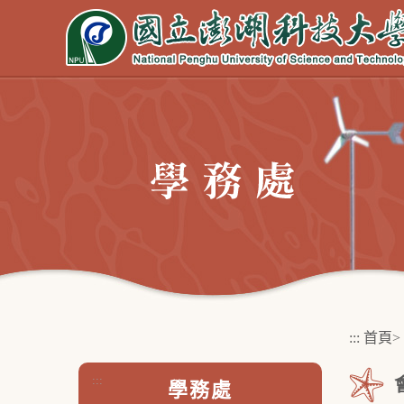
跳
到
主
要
內
容
區
塊
:::
首頁
>
:::
學務處