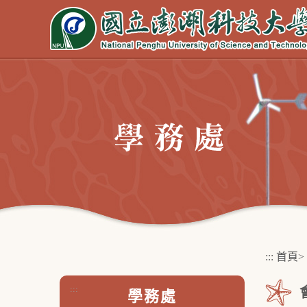
跳
到
主
要
內
容
區
塊
:::
首頁
>
:::
學務處