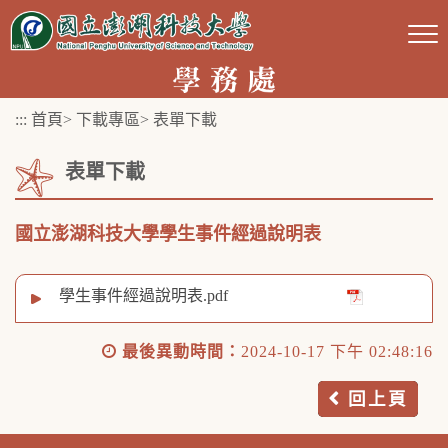
跳
到
主
要
:::
首頁
>
下載專區
>
表單下載
內
容
表單下載
區
塊
國立澎湖科技大學學生事件經過說明表
學生事件經過說明表.pdf
最後異動時間：
2024-10-17 下午 02:48:16
回上頁