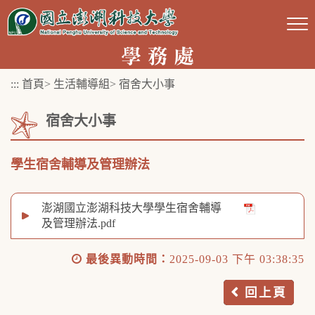
跳
到
主
要
:::
首頁
>
生活輔導組
>
宿舍大小事
內
容
宿舍大小事
區
塊
學生宿舍輔導及管理辦法
澎湖國立澎湖科技大學學生宿舍輔導
及管理辦法.pdf
最後異動時間：
2025-09-03 下午 03:38:35
回上頁