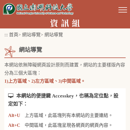
跳
到
主
要
:::
首頁
>
網站導覽
>
網站導覽
內
容
網站導覽
區
塊
本網站依無障礙網頁設計原則而建置，網站的主要樣版內容
分為三個大區塊：
1)上方區域、2)左方區域、3)中間區域。
本網站的便捷鍵 Accesskey，也稱為定位點，設
定如下：
Alt+U
上方區域，此區塊列有本網站的主要連結。
Alt+C
中間區域，此區塊呈現各網頁的網頁內容。