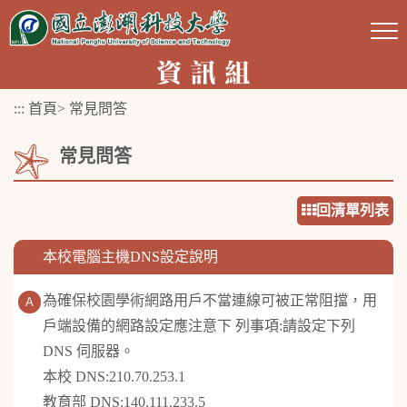
跳
到
主
要
:::
首頁
>
常見問答
內
容
常見問答
區
塊
回清單列表
本校電腦主機DNS設定說明
為確保校園學術網路用戶不當連線可被正常阻擋，用
戶端設備的網路設定應注意下 列事項:請設定下列
DNS 伺服器。
本校 DNS:210.70.253.1
教育部 DNS:140.111.233.5