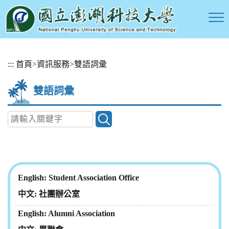
跳
:::
首頁
>
資訊服務
>
雙語詞彙
到
主
雙語詞彙
要
內
容
區
塊
Student Association Office
社團辦公室
Alumni Association