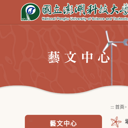
跳
到
主
要
內
容
區
塊
:::
首頁
>
:::
藝文中心