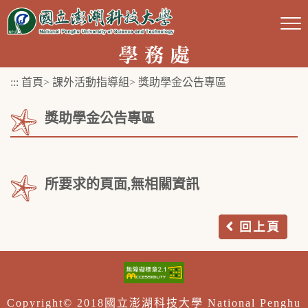
跳
到
主
要
:::
首頁
>
課外活動指導組
>
獎助學金公告專區
內
容
獎助學金公告專區
區
塊
所要求的頁面,無相關資訊
回上頁
Copyright© 2018國立澎湖科技大學 National Penghu