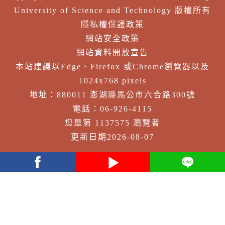
University of Science and Technology 版權所有
隱私權保護政策
網站安全政策
網站資料開放宣告
本站建議以Edge、Firefox 或Chrome瀏覽器以及
1024x768 pixels
地址：880011 澎湖縣馬公市六合路300號
電話：06-926-4115
您是第 1137575 瀏覽者
更新日期2026-08-07
facebook
youtube
Line