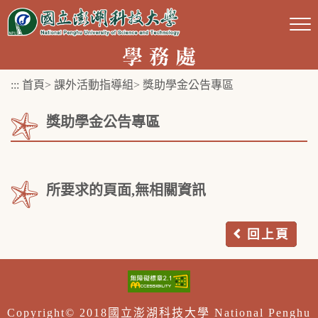
跳
到
主
要
:::
首頁
>
課外活動指導組
>
獎助學金公告專區
內
容
獎助學金公告專區
區
塊
所要求的頁面,無相關資訊
回上頁
Copyright© 2018國立澎湖科技大學 National Penghu