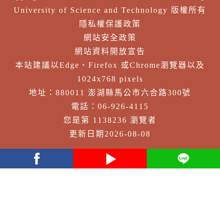
University of Science and Technology 版權所有
隱私權保護政策
網站安全政策
網站資料開放宣告
本站建議以Edge、Firefox 或Chrome瀏覽器以及
1024x768 pixels
地址：880011 澎湖縣馬公市六合路300號
電話：06-926-4115
您是第 1138236 瀏覽者
更新日期2026-08-08
facebook
youtube
Line