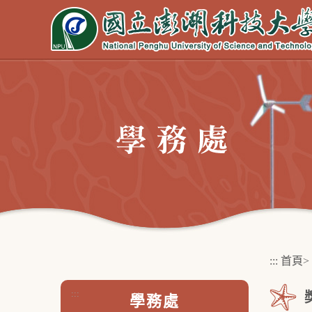
跳
到
主
要
內
容
區
塊
:::
首頁
>
:::
學務處