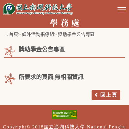
跳
到
主
要
:::
首頁
>
課外活動指導組
>
獎助學金公告專區
內
容
獎助學金公告專區
區
塊
所要求的頁面,無相關資訊
回上頁
Copyright© 2018國立澎湖科技大學 National Penghu