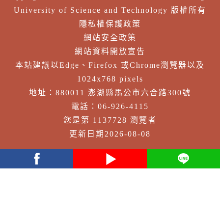
University of Science and Technology 版權所有
隱私權保護政策
網站安全政策
網站資料開放宣告
本站建議以Edge、Firefox 或Chrome瀏覽器以及
1024x768 pixels
地址：880011 澎湖縣馬公市六合路300號
電話：06-926-4115
您是第 1137728 瀏覽者
更新日期2026-08-08
facebook
youtube
Line