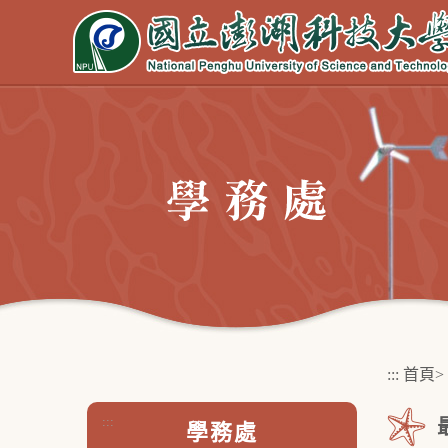
跳
到
主
要
內
容
區
塊
:::
首頁
>
:::
學務處