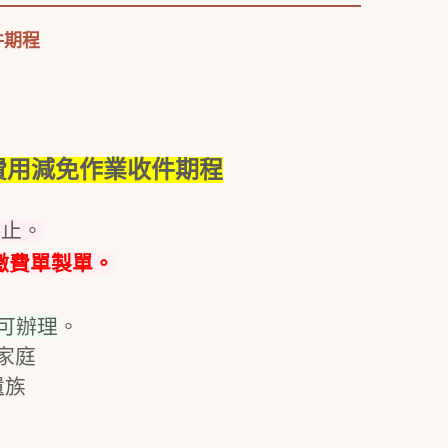
件期程
費用減免作業收件期程
截止。
繳費單製單。
可辦理
。
家庭
遺族