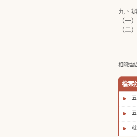
九、
（一
（二）
相關連
檔案
五
五
就