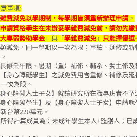
意事項:
雜費減免以學期制，每學期皆須重新辦理申請
。
申請資格學生在未辦妥學雜費減免前
，
請勿先繳
大專弱勢助學金
」與「
學雜費減免
」
只能擇優選
 各類減免，同一學期以一次為限；重讀、延修或
免。
 延長修業年限、暑期（重）補修、輔系、雙主修
 惟【身心障礙學生】之減免費用含重修、補修及
以一次為限。
 【身心障礙人士子女】就讀研究所在職專班者不予
 【身心障礙學生】及【身心障礙人士子女】申請
新台幣220萬元。
家庭所得計算成員為：未成年學生本人+監護人；已
。