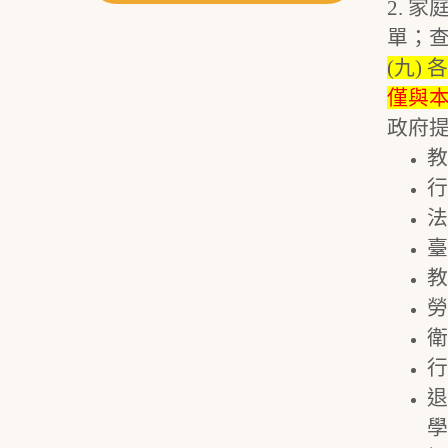
2. 
單；
(九)
僅與
政府
教
行
法
臺
教
勞
衛
行
退
學