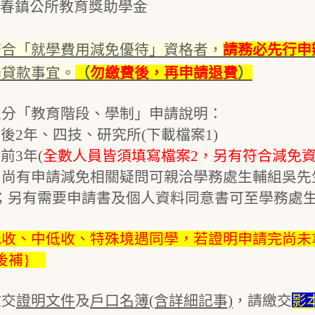
春鎮公所教育獎助學金
符合「就學費用減免優待」資格者，
請務必先行申
學貸款事宜。
（
勿繳費後，再申請退費
）
區分「教育階段、學制」申請說明：
2年、四技、研究所(下載檔案1)
3年(
全數人員皆須填寫檔案2，另有符合減免資
尚有申請減免相關疑問可親洽學務處生輔組吳先生
7)；另有需要申請書及個人資料同意書可至學務處
低收、中低收、特殊境遇同學，若證明申請完尚未
後補}
。
繳交
證明文件
及
戶口名簿(含詳細記事)
，請繳交
影