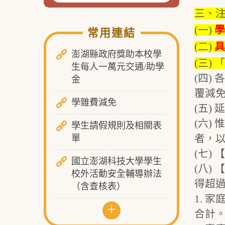
三、注
(一)
學
常用連結
(二)
具
澎湖縣政府獎助本校學
(三) 「
生每人一萬元交通/助學
(四)
金
覆減
學雜費減免
(五)
(六)
學生請假規則及相關表
者，
單
(七)
國立澎湖科技大學學生
(八)
校外活動安全輔導辦法
得超過
（含查核表）
1. 
+
合計