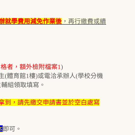
辦就學費用減免作業後
，再行繳費或續
格者，額外檢附檔案1
)
(體育館1樓)或電洽承辦人(學校分機
生輔組領取填寫。
拿到，請先繳交申請書並於空白處寫
本
即可。