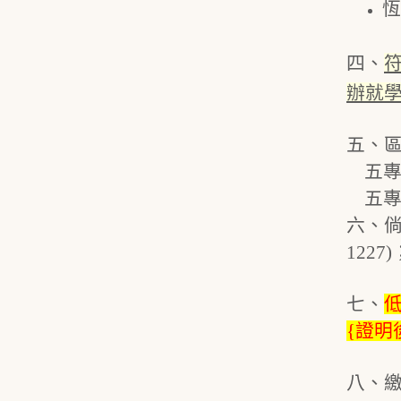
恆
四、
辦就
五、
五專後
五專前
六、倘
122
七、
{證明
八、