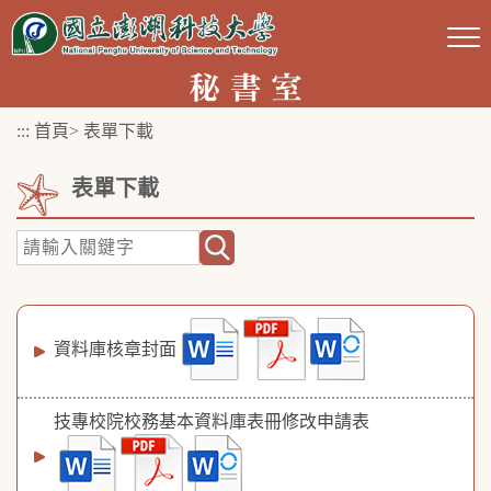
跳
到
主
要
:::
首頁
>
表單下載
內
容
表單下載
區
塊
資料庫核章封面
技專校院校務基本資料庫表冊修改申請表