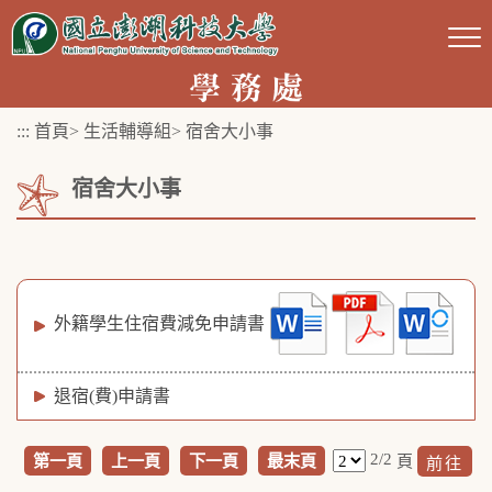
跳
到
主
要
:::
首頁
>
生活輔導組
>
宿舍大小事
內
容
宿舍大小事
區
塊
外籍學生住宿費減免申請書
退宿(費)申請書
2/2
第一頁
上一頁
下一頁
最末頁
頁