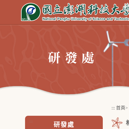
跳
到
主
要
內
容
區
塊
:::
首頁
>
:::
研發處