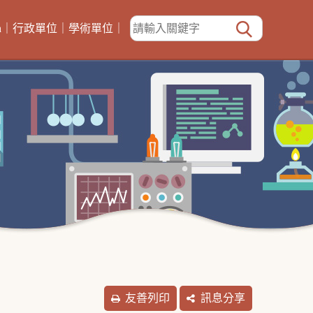
h
｜
行政單位
｜
學術單位
｜
友善列印
訊息分享