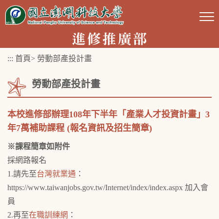
跳
到
主
要
:::
首頁
>
勞動部產投計畫
內
容
勞動部產投計畫
區
塊
本校進修部辦理108年下半年「產業人才投資計畫」3
年7萬補助課程 (報名資訊及招生簡章)
※課程簡章如附件
採網路報名
1.請先至
台灣就業通
：
https://www.taiwanjobs.gov.tw/Internet/index/index.aspx 加入會
員
2.再至
在職訓練網
：