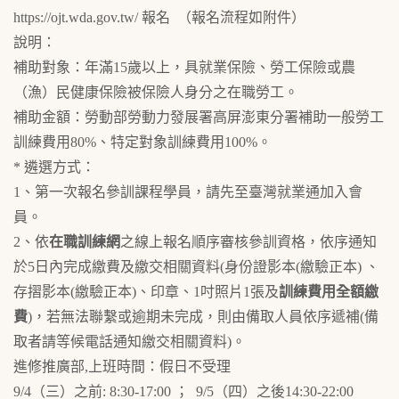
https://ojt.wda.gov.tw/ 報名 （報名流程如附件）
說明：
補助對象：年滿15歲以上，具就業保險、勞工保險或農
（漁）民健康保險被保險人身分之在職勞工。
補助金額：勞動部勞動力發展署高屏澎東分署補助一般勞工
訓練費用80%、特定對象訓練費用100%。
* 遴選方式：
1、第一次報名參訓課程學員，請先至臺灣就業通加入會
員。
2、依
在職訓練網
之線上報名順序審核參訓資格，依序通知
於5日內完成繳費及繳交相關資料(身份證影本(繳驗正本) 、
存摺影本(繳驗正本)、印章、1吋照片1張及
訓練費用全額繳
費
)，若無法聯繫或逾期未完成，則由備取人員依序遞補(備
取者請等候電話通知繳交相關資料)。
進修推廣部,上班時間：假日不受理
9/4（三）之前: 8:30-17:00 ； 9/5（四）之後14:30-22:00