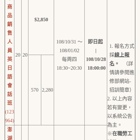
商
品
$2,850
銷
售
人
108/10/31 ～
即日起
1. 報名方式
員
108/01/02
|
20
20
採
線上報
英
每周四
108/10/28
名
。
（詳
日
18:30~20:30
18:00:00
情請參閱進
語
修部網站-
會
570
2,280
招訓簡章）
話
2. 以上內容
班
若有變更，
(123
以系統公告
964)
為主。
澎
※
在職勞工
湖