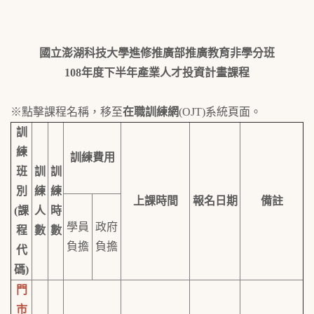
國立澎湖科技大學進修推廣部推廣教育非學分班
108
年度下半年產業人才投資計畫課程
※點擊課程名稱，移至
在職訓練網
(OJT)系統頁面。
訓
練
訓練費用
班
訓
訓
別
練
練
上課時間
報名日期
備註
(
課
人
時
學員
政府
程
數
數
負擔
負擔
代
碼
)
門
市