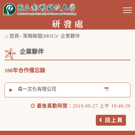
跳
到
主
要
:::
首頁
>
策略聯盟(MOU)
>
企業夥伴
內
容
企業夥伴
區
塊
108年合作備忘錄
森一文化有限公司
最後異動時間：
2019-09-27 上午 10:46:39
回上頁