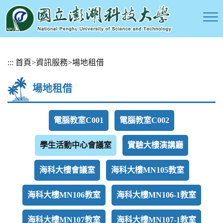
跳
:::
首頁
>
資訊服務
>
場地租借
到
主
場地租借
要
內
容
電腦教室C001
電腦教室C002
區
塊
學生活動中心會議室
實驗大樓演講廳
海科大樓會議室
海科大樓MN105教室
海科大樓MN106教室
海科大樓MN106-1教室
海科大樓MN107教室
海科大樓MN107-1教室