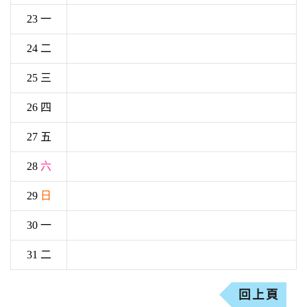
23 一
24 二
25 三
26 四
27 五
28
六
29
日
30 一
31 二
回上頁