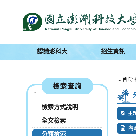
跳
到
主
要
內
容
區
塊
認識澎科大
招生資訊
:::
首頁
>
檢索查詢
:::
檢索方式說明
主
全文檢索
內
分類檢索