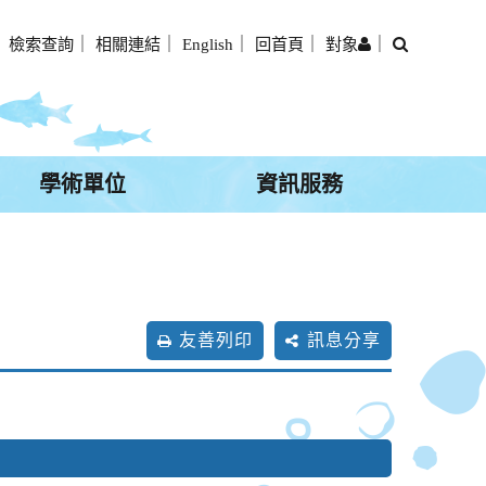
搜
｜
檢索查詢
｜
相關連結
｜
English
｜
回首頁
｜
對象
｜
尋
學術單位
資訊服務
友善列印
訊息分享