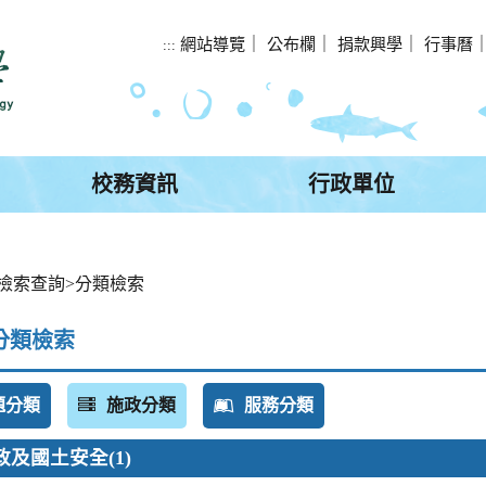
網站導覽
｜
公布欄
｜
捐款興學
｜
行事曆
:::
校務資訊
行政單位
檢索查詢
>
分類檢索
分類檢索
題分類
施政分類
服務分類
政及國土安全
(1)