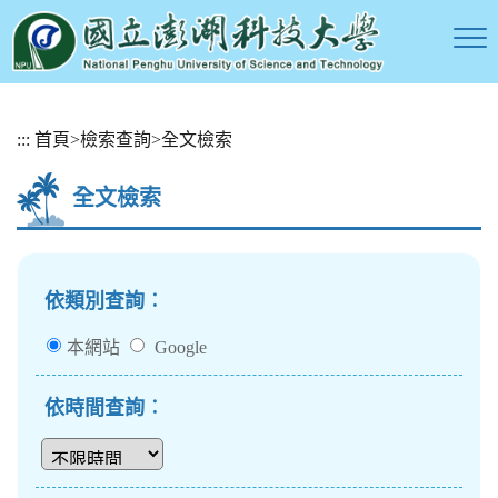
跳
:::
首頁
>
檢索查詢
>
全文檢索
到
主
全文檢索
要
內
容
區
塊
依類別查詢︰
本網站
Google
依時間查詢︰