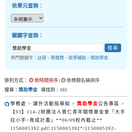
依單元查詢︰
關鍵字查詢：
熱門關鍵字：
註冊
、
學雜費
、
就學補助
、
獎助學金
排列方式：
依時間排序
|
依標題名稱排序
搜尋：
獎助學金
尋找到：163
學務處 > 課外活動指導組 >
獎助學金
公告專區 >
【93】114-2財團法人普仁青年關懷基金會「大手
拉小手~育成計畫」**06/09校內截止**
1150005392.pdf;1150005392*/1150005392-