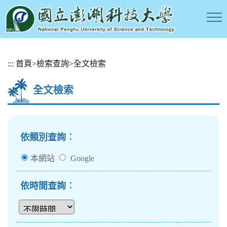
跳
:::
首頁
>
檢索查詢
>
全文檢索
到
主
全文檢索
要
內
容
區
塊
依類別查詢︰
本網站
Google
依時間查詢︰