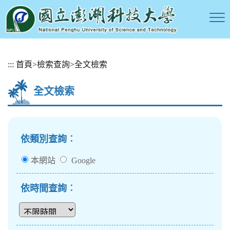
跳
:::
首頁
>
檢索查詢
>
全文檢索
到
主
全文檢索
要
內
容
區
塊
依類別查詢︰
本網站
Google
依時間查詢︰