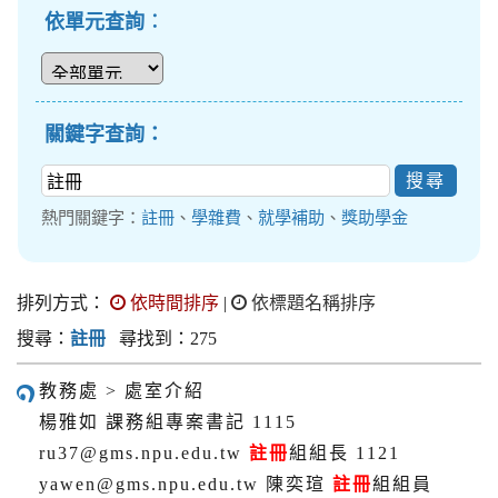
依單元查詢︰
關鍵字查詢：
熱門關鍵字：
註冊
、
學雜費
、
就學補助
、
獎助學金
排列方式：
依時間排序
|
依標題名稱排序
搜尋：
註冊
尋找到：275
教務處 > 處室介紹
楊雅如 課務組專案書記 1115
ru37@gms.npu.edu.tw
註冊
組組長 1121
yawen@gms.npu.edu.tw 陳奕瑄
註冊
組組員