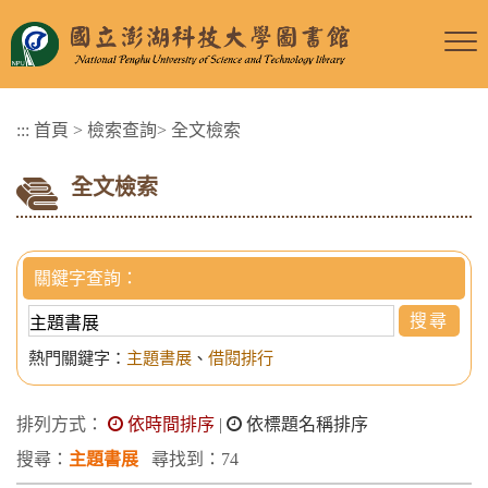
跳
到
主
要
:::
首頁
>
檢索查詢
>
全文檢索
內
容
全文檢索
區
塊
關鍵字查詢：
熱門關鍵字：
主題書展
、
借閱排行
排列方式：
依時間排序
|
依標題名稱排序
搜尋：
主題書展
尋找到：74