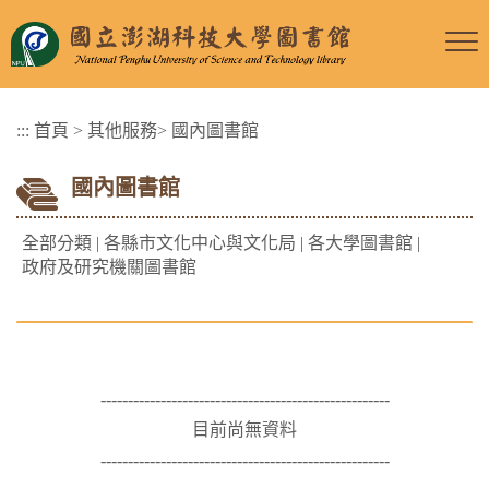
跳
到
主
要
:::
首頁
>
其他服務
>
國內圖書館
內
容
國內圖書館
區
塊
全部分類
|
各縣市文化中心與文化局
|
各大學圖書館
|
政府及研究機關圖書館
-----------------------------------------------------
目前尚無資料
-----------------------------------------------------