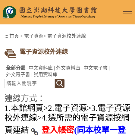
跳
到
主
要
:::
首頁
>
電子資源
>
電子資源校外連線
內
容
電子資源校外連線
區
塊
全部分類
|
中文資料庫
|
外文資料庫
|
中文電子書
|
外文電子書
|
試用資料庫
連線方式：
1.本館網頁>2.電子資源>3.
電子資源
校外連線
>4.選所需的電子資源按網
頁連結
登入帳密
(同本校單一登