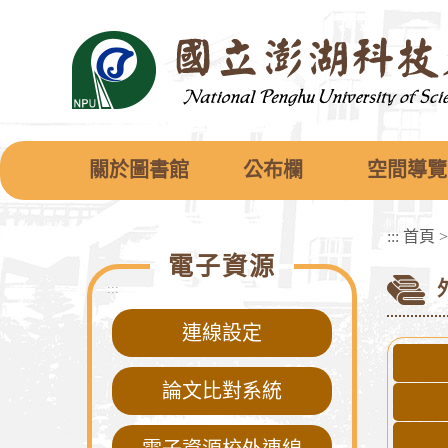
跳
到
主
要
內
容
區
塊
關於圖書館
公布欄
空間導覽
:::
首頁
電子資源
:::
連線設定
論文比對系統