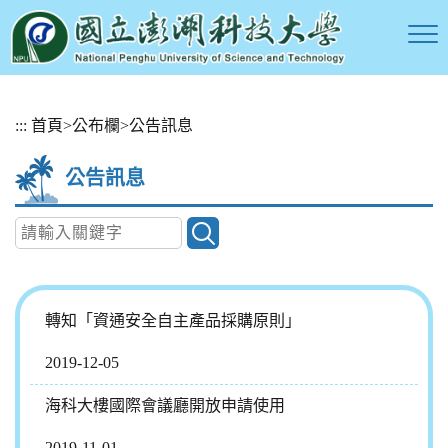
跳
:::
首頁
>
公布欄
>
公告訊息
到
主
公告訊息
要
內
容
區
塊
轉知「資通安全自主產品採購原則」
2019-12-05
海科大樓國際會議廳開放申請使用
2019-11-01