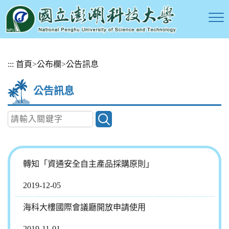
跳
:::
首頁
>
公布欄
>
公告訊息
到
主
公告訊息
要
內
容
區
塊
轉知「資通安全自主產品採購原則」
2019-12-05
海科大樓國際會議廳開放申請使用
2019-11-01