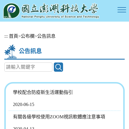
跳
:::
首頁
>
公布欄
>
公告訊息
到
主
公告訊息
要
內
容
區
塊
學校配合防疫新生活運動指引
2020-06-15
有關各級學校使用ZOOM視訊軟體應注意事項
2020-04-13