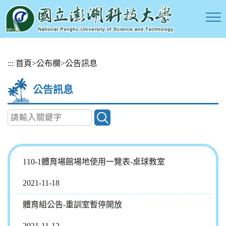
跳
:::
首頁
>
公布欄
>
公告訊息
到
主
公告訊息
要
內
容
區
塊
110-1體育場館場地使用一覽表-桌球教室
2021-11-18
體育組公告-重訓室暫停開放
2021-11-12