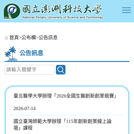
跳
:::
首頁
>
公布欄
>
公告訊息
到
主
公告訊息
要
內
容
區
塊
臺北醫學大學辦理「2026全國生醫創新創業競賽」
2026-07-14
國立臺灣師範大學辦理「115年創新創業線上論
壇」課程