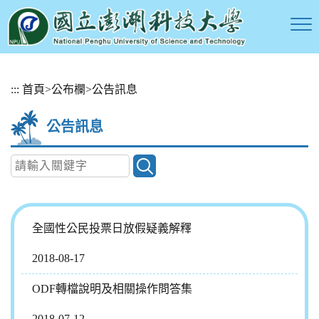
跳
:::
首頁
>
公布欄
>
公告訊息
到
主
公告訊息
要
內
容
區
塊
全國性公民投票日放假疑義解釋
2018-08-17
ODF轉檔說明及相關操作問答集
2018-07-12