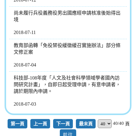
尚未履行兵役義務役男出國應經申請核准後始得出
境
2018-07-11
教育部函轉「免役禁役緩徵緩召實施辦法」部分條
文修正案
2018-07-04
科技部-108年度「人文及社會科學領域學者國內訪
問研究計畫」，自即日起受理申請，有意申請者，
請於期限內申請。
2018-07-03
40/40
第一頁
上一頁
下一頁
最末頁
頁