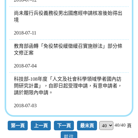
尚未履行兵役義務役男出國應經申請核准後始得出
境
2018-07-11
教育部函轉「免役禁役緩徵緩召實施辦法」部分條
文修正案
2018-07-04
科技部-108年度「人文及社會科學領域學者國內訪
問研究計畫」，自即日起受理申請，有意申請者，
請於期限內申請。
2018-07-03
40/40
第一頁
上一頁
下一頁
最末頁
頁