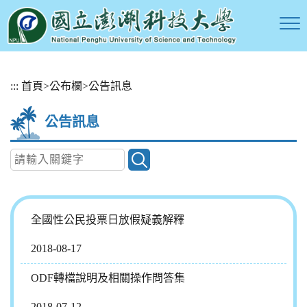
跳
:::
首頁
>
公布欄
>
公告訊息
到
主
公告訊息
要
內
容
區
塊
全國性公民投票日放假疑義解釋
2018-08-17
ODF轉檔說明及相關操作問答集
2018-07-12