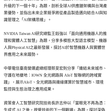
升級的下一個十年」為題，剖析全球AI供應鏈架構與台灣產
業優勢，並指出未來企業競爭將從產品製造邁向結合AI與知
識管理之「AI架構思維」。
NVIDIA Taiwan AI研究總監王鈺強以「面向通用機器人的推
理和實體人工智慧」為題，分享多模態大型語言模型、機器
人與Physical AI之最新發展，探討AI於智慧機器人與實體世
界應用之未來趨勢。
中華電信臺南營運處總經理蔡旻宏則分享「連結未來城市、
守護在地棲地：IOWN 全光網路與 AIoT 智聯網的跨域實
踐」，展示AIoT、全光網路與邊緣運算於智慧城市、環境
監控與生態治理之應用成果。
資策會人工智慧研究院技術長許志仲以「當眼見不再為憑：
生成式 AI 之後，視覺技術的下一個戰場」為題，探討深偽