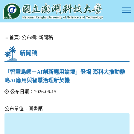
跳
:::
首頁
>
公布欄
>
新聞稿
到
主
新聞稿
要
內
容
「智慧島嶼－AI創新應用論壇」登場 澎科大推動離
區
島AI應用與智慧治理新契機
塊
公布日期：2026-06-15
：圖書館
公布單位