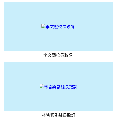
李文熙校長致詞.
林皆興副縣長致詞