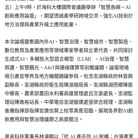
五）上午9時，於海科大樓國際會議廳舉辦「智慧島嶼－AI
創新應用論壇」，期望透過產學研跨域交流，強化AI技術於
地方治理與產業升級之應用能量。
本次論壇邀集國內外AI、智慧治理、智慧城市、智慧製造、
數位教育及產業應用等領域專家學者與企業代表，共同探討
生成式AI、多模態大型語言模型（LLM）、AI治理、智慧
照護、智慧觀光、AIoT與邊緣運算等前瞻議題。論壇現場
吸引產官學界及地方機關踴躍參與，包含澎湖縣政府林皆興
副縣長、澎湖縣政府衛生局陳淑娟局長、澎湖縣湖西鄉陳振
中鄉長、農業部農田水利署高雄管理處呂文豪處長、澎湖監
理站陳逸裕站長、中華電信澎湖營運處張榮吉經理、澎湖縣
後備指揮部指揮官唐信賢上校等貴賓蒞臨，展現各界對AI創
新應用與智慧治理議題之高度關注。
景承科技董事長林濬暘以「從 AI 產品到 AI 架構：台灣產業